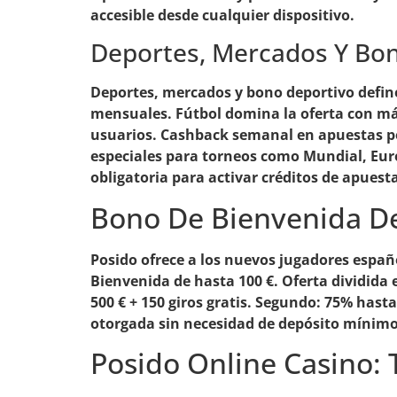
accesible desde cualquier dispositivo.
Deportes, Mercados Y Bo
Deportes, mercados y bono deportivo define
mensuales. Fútbol domina la oferta con más
usuarios. Cashback semanal en apuestas pe
especiales para torneos como Mundial, Eur
obligatoria para activar créditos de apuest
Bono De Bienvenida De
Posido ofrece a los nuevos jugadores españ
Bienvenida de hasta 100 €. Oferta dividida 
500 € + 150 giros gratis. Segundo: 75% hasta
otorgada sin necesidad de depósito mínimo.
Posido Online Casino: 