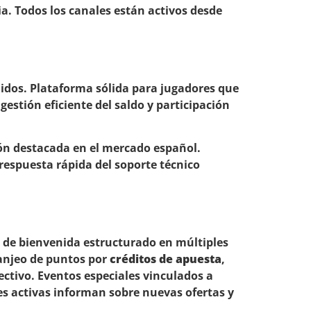
a. Todos los canales están activos desde
idos. Plataforma sólida para jugadores que
estión eficiente del saldo y participación
ión destacada en el mercado español.
respuesta rápida del soporte técnico
 de bienvenida estructurado en múltiples
Canjeo de puntos por
créditos de apuesta
,
ctivo. Eventos especiales vinculados a
es activas informan sobre nuevas ofertas y