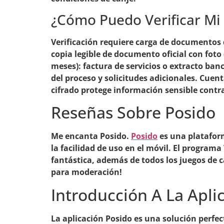
¿Cómo Puedo Verificar Mi
Verificación requiere carga de documentos de
copia legible de documento oficial con fot
meses): factura de servicios o extracto ban
del proceso y solicitudes adicionales. Cue
cifrado protege información sensible contr
Reseñas Sobre Posido
Me encanta Posido.
Posido
es una platafor
la facilidad de uso en el móvil. El program
fantástica, además de todos los juegos de c
para moderación!
Introducción A La Apli
La aplicación Posido es una solución perfec