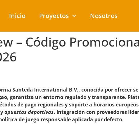
Inicio
Proyectos
Nosotros
ew – Código Promociona
026
rma Santeda International B.V., conocida por ofrecer serv
açao, garantiza un entorno regulado y transparente. Pla
étodos de pago regionales y soporte a horarios europeos
y
apuestas deportivas
. Integración con proveedores líd
política de juego responsable aplicada por defecto.