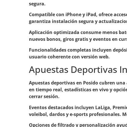
segura.
Compatible con iPhone y iPad, ofrece acceso
garantiza instalación segura y actualizaci
Aplicación optimizada consume menos bate
nuevos bonos, giros gratis y eventos en cur
Funcionalidades completas incluyen depósit
usuario coherente con versión web.
Apuestas Deportivas I
Apuestas deportivas en Posido cubren una 
en tiempo real, estadísticas en vivo y opci
cerrar sesión.
Eventos destacados incluyen LaLiga, Premi
voleibol, dardos y e-sports profesionales.
Opciones de filtrado y personalización ayu