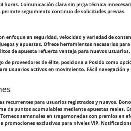
4 horas. Comunicación clara sin jerga técnica innecesari
es permite seguimiento continuo de solicitudes previas.
on enfoque en seguridad, velocidad y variedad de conten
juegos y apuestas. Ofrece herramientas necesarias para g
ditos de apuesta refuerza ventaja para nuevos usuarios.
o de proveedores de élite, posiciona a Posido como opc
ara usuarios activos en movimiento. Fácil navegación y 
nes
as recurrentes para usuarios registrados y nuevos. Bono
grama de puntos acumulables mediante apuestas reales. 
. Torneos semanales en tragamonedas con premios en efe
 a promociones exclusivas para niveles VIP. Notificacion