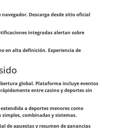
 navegador. Descarga desde sitio oficial
ficaciones integradas alertan sobre
ino
en alta definición. Experiencia de
sido
bertura global. Plataforma incluye eventos
r rápidamente entre casino y deportes sin
a extendida a deportes menores como
as simples, combinadas y sistemas.
rial de apuestas y resumen de ganancias