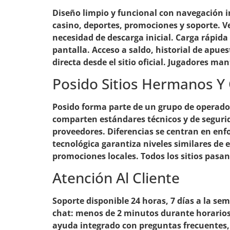
Diseño limpio y funcional con navegación i
casino, deportes, promociones y soporte. V
necesidad de descarga inicial. Carga rápida
pantalla. Acceso a saldo, historial de apues
directa desde el sitio oficial. Jugadores ma
Posido Sitios Hermanos Y 
Posido forma parte de un grupo de operado
comparten estándares técnicos y de segurid
proveedores. Diferencias se centran en enf
tecnológica garantiza niveles similares de
promociones locales. Todos los sitios pasan
Atención Al Cliente
Soporte disponible 24 horas, 7 días a la s
chat: menos de 2 minutos durante horarios 
ayuda integrado con preguntas frecuentes, 