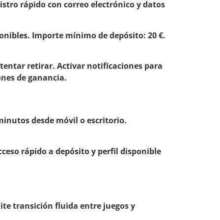
istro rápido con correo electrónico y datos
onibles. Importe mínimo de depósito: 20 €.
entar retirar. Activar notificaciones para
ones de ganancia.
inutos desde móvil o escritorio.
eso rápido a depósito y perfil disponible
te transición fluida entre juegos y