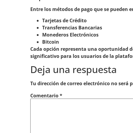
Entre los métodos de pago que se pueden en
Tarjetas de Crédito
Transferencias Bancarias
Monederos Electrónicos
Bitcoin
Cada opción representa una oportunidad de 
significativo para los usuarios de la plataf
Deja una respuesta
Tu dirección de correo electrónico no será 
Comentario
*