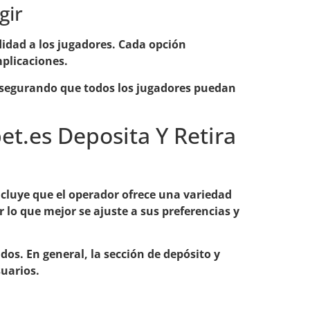
gir
idad a los jugadores. Cada opción
mplicaciones.
 asegurando que todos los jugadores puedan
t.es Deposita Y Retira
cluye que el operador ofrece una variedad
 lo que mejor se ajuste a sus preferencias y
dos. En general, la sección de depósito y
suarios.