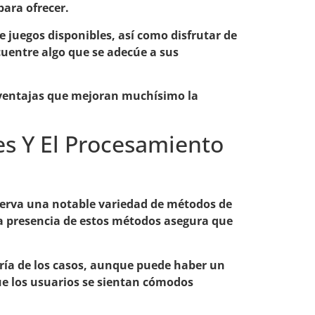
para ofrecer.
 juegos disponibles, así como disfrutar de
cuentre algo que se adecúe a sus
 ventajas que mejoran muchísimo la
es Y El Procesamiento
serva una notable variedad de métodos de
La presencia de estos métodos asegura que
oría de los casos, aunque puede haber un
ue los usuarios se sientan cómodos