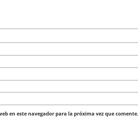
web en este navegador para la próxima vez que comente